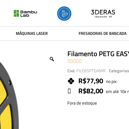
MÁQUINAS LASER
FRESADORAS DE BANCADA
Filamento PETG EAS





Cod.
FILEASPTGAMR
Categorias
R$
77,90
no pix
R$
82,00
em até 10x n
Fora de estoque