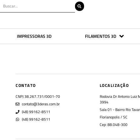
IMPRESSORAS 3D
FILAMENTOS 3D
CONTATO
LOCALIZAÇÃO
CNPJ 38.267.731/0001-70
Rodovia Dr Antonio Luiz 
3994
contato@3deras.com.br
Sala 01 - Bairro Rio Tava
(48) 99162-8511
Florianopolis / SC
(48) 99162-8511
Cep: 88.048-300