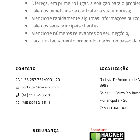
Ofereça, em primeiro lugar, a solução para o proble
Fale dos benefícios de contratar a sua empresa;
Mencione rapidamente algumas informações burocr
Fale dos seus principais clientes;
Mencione números relevantes do seu negócio;
Faça um fechamento propondo o próximo passo da 
CONTATO
LOCALIZAÇÃO
CNPJ 38.267.731/0001-70
Rodovia Dr Antonio Luiz 
3994
contato@3deras.com.br
Sala 01 - Bairro Rio Tava
(48) 99162-8511
Florianopolis / SC
(48) 99162-8511
Cep: 88.048-300
SEGURANÇA