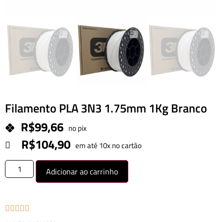
Filamento PLA 3N3 1.75mm 1Kg Branco
R$
99,66
no pix
R$
104,90
em até 10x no cartão
Adicionar ao carrinho




