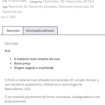
Cod.
FIL3N3PLABRA
Filamentos 3D
Filamentos 3D PLA
Categorias
,
filamento 3d
filamento dynalabs
filamento impressão 3d
Tags
,
,
,
filamento pla
3N3
Marca:
Descrição
Informação adicional
Descrição
PLA
O material mais simples de usar
Baixo preço
Origem vegetal e
ecofriendly
O PLA é o material mais utilizado na impressão 3D, simples de usar e
com excelente acabamento. Utilizamos a resina Ingeo da
NatureWorks, USA.
É um material proveniente de fontes renováveis, biodegradável e com
preço acessível.