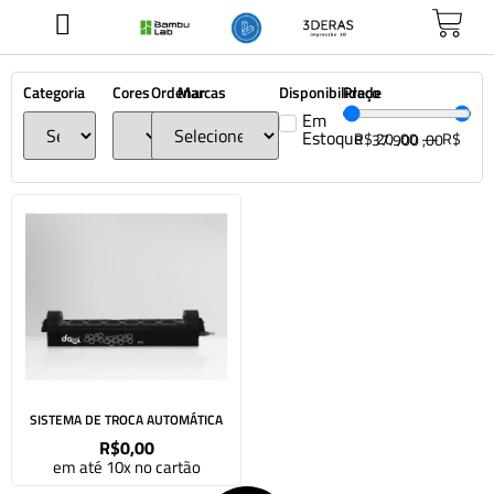
Categoria
Cores
Ordenar
Marcas
Disponibilidade
Preço
Em
Estoque
R$
20
,00
—
R$
37.900
,00
SISTEMA DE TROCA AUTOMÁTICA
R$
0,00
em até 10x no cartão